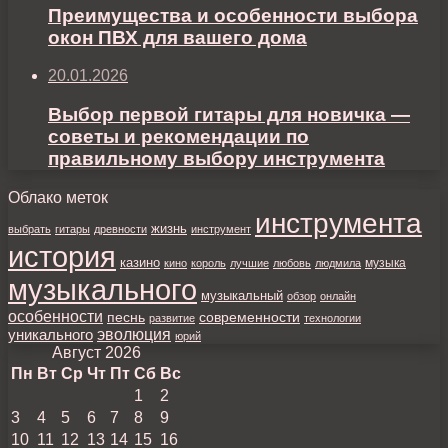
Преимущества и особенности выбора
окон ПВХ для вашего дома
20.01.2026
Выбор первой гитары для новичка —
советы и рекомендации по
правильному выбору инструмента
Облако меток
инструмента
жизнь
выбрать
гитары
древности
инструмент
история
казино
музыка
кино
король
лучшие
любовь
людмила
музыкального
музыкальный
обзор
онлайн
особенности
песнь
современности
развитие
технологии
уникального
эволюция
юрий
Август 2026
Пн
Вт
Ср
Чт
Пт
Сб
Вс
1
2
3
4
5
6
7
8
9
10
11
12
13
14
15
16