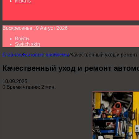
Искать
Воскресенье , 9 Август 2026
Войти
Switch skin
Главная
/
Бытовые проблемы
/
Качественный уход и ремонт
Качественный уход и ремонт автом
10.09.2025
0
Время чтения: 2 мин.