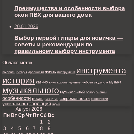
Преимущества и особенности выбора
окон ПВХ для вашего дома
20.01.2026
Выбор первой гитары для новичка —
советы и рекомендации по
правильному выбору инструмента
Облако меток
инструмента
жизнь
выбрать
гитары
древности
инструмент
история
казино
музыка
кино
король
лучшие
любовь
людмила
музыкального
музыкальный
обзор
онлайн
особенности
песнь
современности
развитие
технологии
уникального
эволюция
юрий
Август 2026
Пн
Вт
Ср
Чт
Пт
Сб
Вс
1
2
3
4
5
6
7
8
9