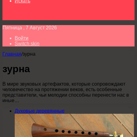
Искать
Пятница , 7 Август 2026
Войти
Switch skin
Главная
/
зурна
зурна
В мире звуковых артефактов, которые сопровождают
человечество на протяжении веков, есть особенные
представители, чьи мелодии способны перенести нас в
иные…
Духовые деревянные