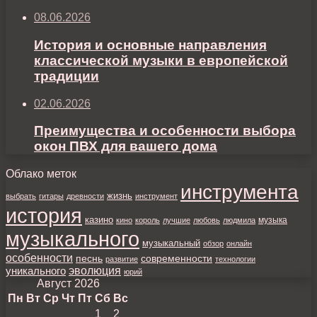
08.06.2026
История и основные направления
классической музыки в европейской
традиции
02.06.2026
Преимущества и особенности выбора
окон ПВХ для вашего дома
Облако меток
инструмента
жизнь
выбрать
гитары
древности
инструмент
история
казино
музыка
кино
король
лучшие
любовь
людмила
музыкального
музыкальный
обзор
онлайн
особенности
песнь
современности
развитие
технологии
уникального
эволюция
юрий
Август 2026
Пн
Вт
Ср
Чт
Пт
Сб
Вс
1
2