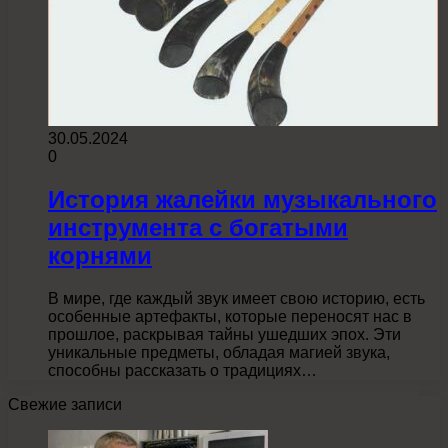
30.05.2024
0
История жалейки музыкального
инструмента с богатыми
корнями
В мире, где каждый звук имеет свою историю, есть
особенные артефакты, которые переносят нас в
прошлое, раскрывая тайны ушедших эпох. Эти
уникальные предметы, обладая магией звука,
способны рассказать о традициях…
Свежие записи