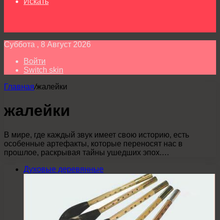
Искать
Суббота , 8 Август 2026
Войти
Switch skin
Главная
/
жалейки
жалейки
В мире, где каждый звук имеет свою историю, есть
особенные артефакты, которые переносят нас в
прошлое, раскрывая тайны ушедших эпох.…
Духовые деревянные