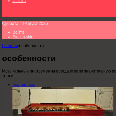
Искать
Суббота , 8 Август 2026
Войти
Switch skin
Главная
/
особенности
особенности
Музыкальные инструменты всегда играли значительную ро
эпохи…
Клавишные