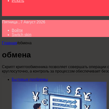
Искать
Пятница , 7 Август 2026
Войти
Switch skin
Главная
/
обмена
обмена
Скрипт криптообменника позволяет совершать операции 
круглосуточно, а контроль за процессом обеспечивает бе
Бытовые проблемы