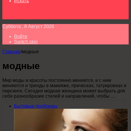
Искать
Суббота , 8 Август 2026
Войти
Switch skin
Главная
/
модные
модные
Мир моды и красоты постоянно меняется, и с ним
меняются и тренды в макияже, прическах, татуировках и
пирсинге. Сегодня модная женщина может выбрать для
себя разнообразие стилей и направлений, чтобы …
Бытовые проблемы