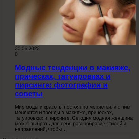
30.06.2023
0
Модные тенденции в макияже,
прическах, татуировках и
пирсинге: фотографии и
советы
Мир моды и красоты постоянно меняется, и с ним
меняются и тренды в макияже, прическах,
татуировках и пирсинге. Сегодня модная женщина
может выбрать для себя разнообразие стилей и
направлений, чтобы…