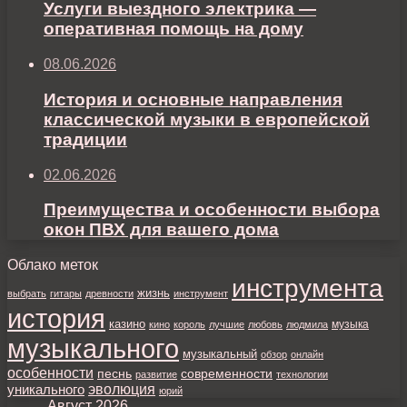
Услуги выездного электрика —
оперативная помощь на дому
08.06.2026
История и основные направления
классической музыки в европейской
традиции
02.06.2026
Преимущества и особенности выбора
окон ПВХ для вашего дома
Облако меток
инструмента
жизнь
выбрать
гитары
древности
инструмент
история
казино
музыка
кино
король
лучшие
любовь
людмила
музыкального
музыкальный
обзор
онлайн
особенности
песнь
современности
развитие
технологии
уникального
эволюция
юрий
Август 2026