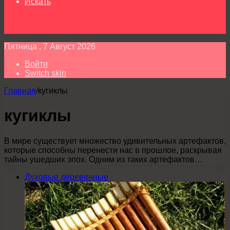
Искать
Пятница , 7 Август 2026
Войти
Switch skin
Главная
/
кугиклы
кугиклы
В мире существует множество удивительных артефактов,
которые способны перенести нас в прошлое, раскрывая
тайны ушедших эпох. Одним из таких артефактов…
Духовые деревянные