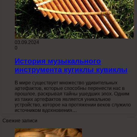
03.09.2024
0
История музыкального
инструмента кугиклы кувиклы
В мире существует множество удивительных
артефактов, которые способны перенести нас в
прошлое, раскрывая тайны ушедших эпох. Одним
из таких артефактов является уникальное
устройство, которое на протяжении веков служило
источником вдохновения…
Свежие записи