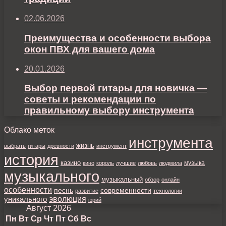
02.06.2026
Преимущества и особенности выбора
окон ПВХ для вашего дома
20.01.2026
Выбор первой гитары для новичка —
советы и рекомендации по
правильному выбору инструмента
Облако меток
инструмента
жизнь
выбрать
гитары
древности
инструмент
история
казино
музыка
кино
король
лучшие
любовь
людмила
музыкального
музыкальный
обзор
онлайн
особенности
песнь
современности
развитие
технологии
уникального
эволюция
юрий
Август 2026
Пн
Вт
Ср
Чт
Пт
Сб
Вс