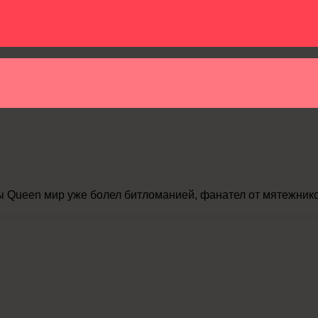
Queen мир уже болел битломанией, фанател от мятежников 