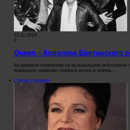
22.11.2019
0
Queen – Королева Британского р
Ко времени появления на музыкальном небосклоне гр
помешало «квинам» поймать волну и зажечь…
Статьи о музыке