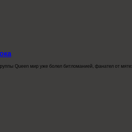
ока
уппы Queen мир уже болел битломанией, фанател от мятежн