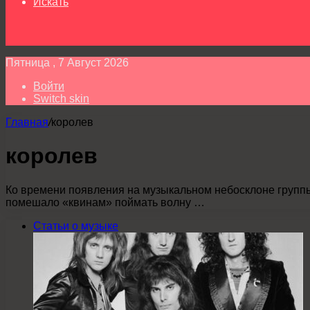
Искать
Пятница , 7 Август 2026
Войти
Switch skin
Главная
/
королев
королев
Ко времени появления на музыкальном небосклоне группы 
помешало «квинам» поймать волну …
Статьи о музыке