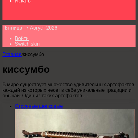
Искать
Пятница , 7 Август 2026
Войти
Switch skin
Главная
/
киссумбо
киссумбо
В мире существует множество удивительных артефактов,
каждый из которых несет в себе уникальные традиции и
обычаи. Один из таких артефактов,…
Струнные щипковые