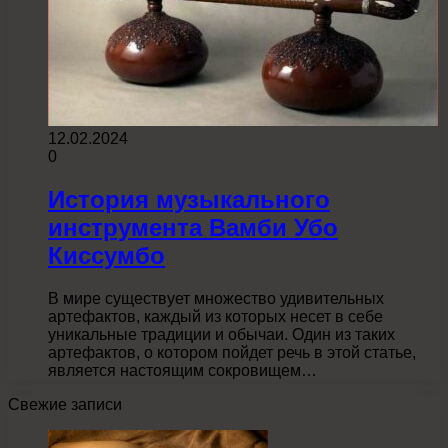
12.02.2024
0
История музыкального
инструмента Вамби Убо
Киссумбо
В мире существует множество удивительных
артефактов, каждый из которых несет в себе
уникальные традиции и обычаи. Один из таких
артефактов, о котором пойдет речь в этой статье,
является настоящим сокровищем…
Свежие записи