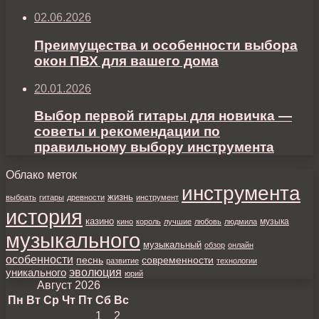
02.06.2026
Преимущества и особенности выбора
окон ПВХ для вашего дома
20.01.2026
Выбор первой гитары для новичка —
советы и рекомендации по
правильному выбору инструмента
Облако меток
инструмента
жизнь
выбрать
гитары
древности
инструмент
история
казино
музыка
кино
король
лучшие
любовь
людмила
музыкального
музыкальный
обзор
онлайн
особенности
песнь
современности
развитие
технологии
уникального
эволюция
юрий
Август 2026
Пн
Вт
Ср
Чт
Пт
Сб
Вс
1
2