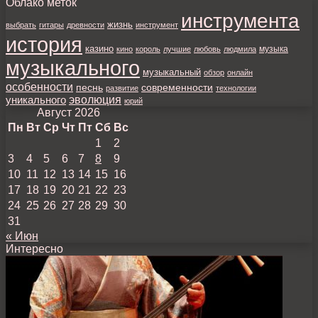
Облако меток
инструмента
жизнь
выбрать
гитары
древности
инструмент
история
казино
музыка
кино
король
лучшие
любовь
людмила
музыкального
музыкальный
обзор
онлайн
особенности
песнь
современности
развитие
технологии
уникального
эволюция
юрий
Август 2026
Пн
Вт
Ср
Чт
Пт
Сб
Вс
1
2
3
4
5
6
7
8
9
10
11
12
13
14
15
16
17
18
19
20
21
22
23
24
25
26
27
28
29
30
31
« Июн
Интересно