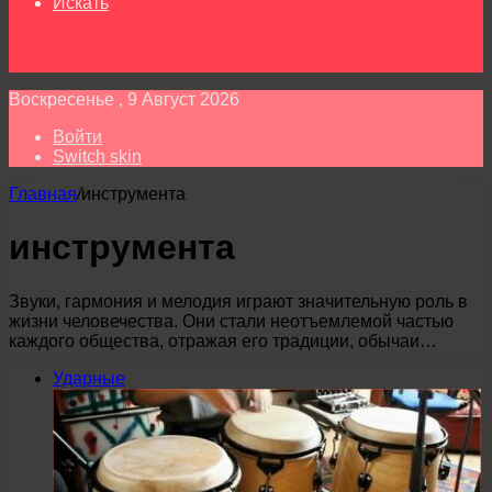
Искать
Воскресенье , 9 Август 2026
Войти
Switch skin
Главная
/
инструмента
инструмента
Звуки, гармония и мелодия играют значительную роль в
жизни человечества. Они стали неотъемлемой частью
каждого общества, отражая его традиции, обычаи…
Ударные