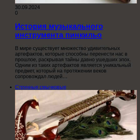
30.09.2024
0
История музыкального
инструмента пинкильо
В мире существует множество удивительных
артефактов, которые способны перенести нас в
прошлое, раскрывая тайны давно ушедших эпох.
Одним из таких артефактов является уникальный
предмет, который на протяжении веков
сопровождал людей…
Струнные смычковые