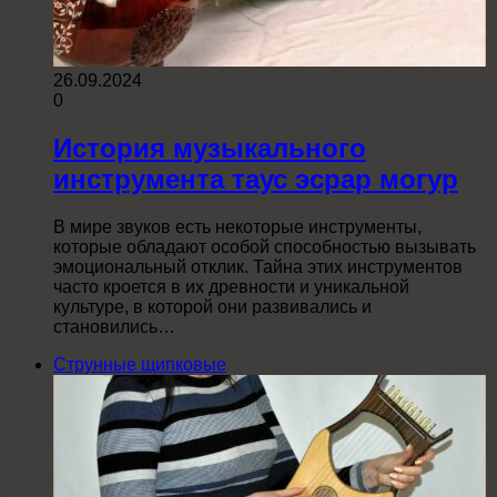
26.09.2024
0
История музыкального
инструмента таус эсрар могур
В мире звуков есть некоторые инструменты,
которые обладают особой способностью вызывать
эмоциональный отклик. Тайна этих инструментов
часто кроется в их древности и уникальной
культуре, в которой они развивались и
становились…
Струнные щипковые