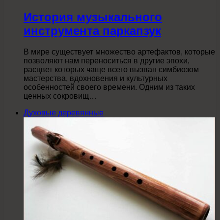
История музыкального
инструмента паркапзук
В мире существует множество артефактов, которые
позволяют нам переноситься в другие эпохи,
расцвет которых чаще всего вызван симбиозом
мастерства, вдохновения и культурных
особенностей своего времени. Одним из таких
ценных сокровищ…
Духовые деревянные