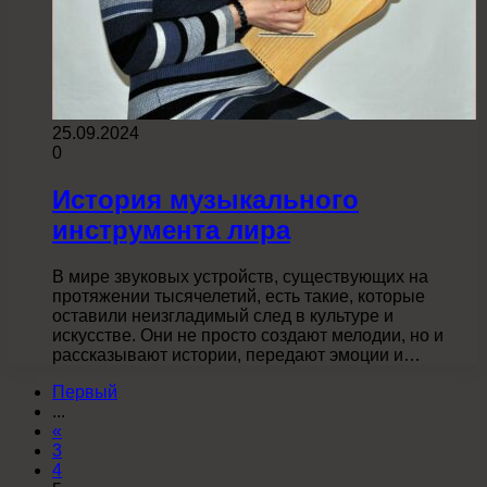
25.09.2024
0
История музыкального
инструмента лира
В мире звуковых устройств, существующих на
протяжении тысячелетий, есть такие, которые
оставили неизгладимый след в культуре и
искусстве. Они не просто создают мелодии, но и
рассказывают истории, передают эмоции и…
Первый
...
«
3
4