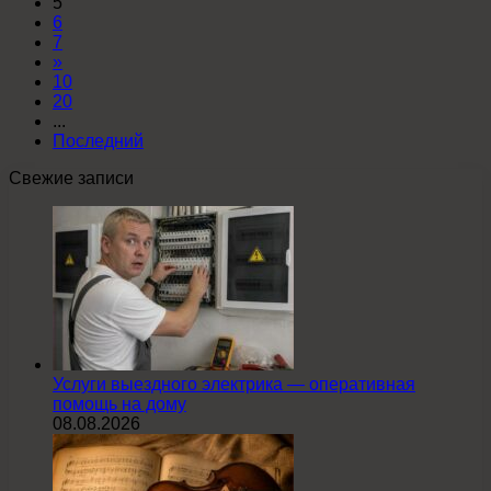
5
6
7
»
10
20
...
Последний
Свежие записи
Услуги выездного электрика — оперативная
помощь на дому
08.08.2026