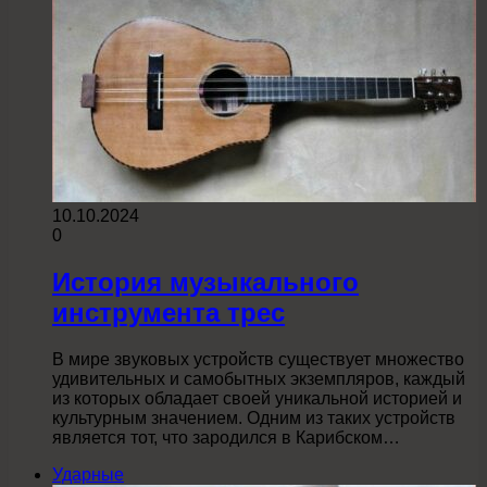
10.10.2024
0
История музыкального
инструмента трес
В мире звуковых устройств существует множество
удивительных и самобытных экземпляров, каждый
из которых обладает своей уникальной историей и
культурным значением. Одним из таких устройств
является тот, что зародился в Карибском…
Ударные