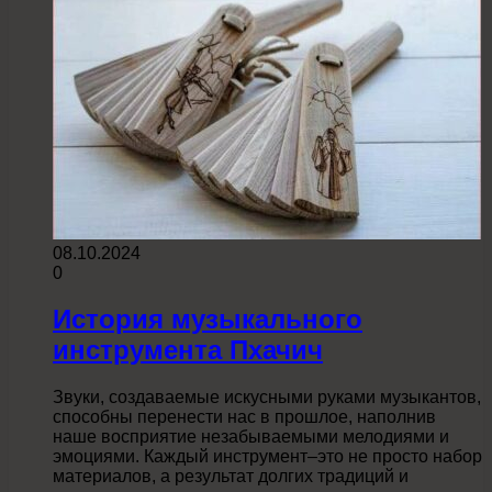
08.10.2024
0
История музыкального
инструмента Пхачич
Звуки, создаваемые искусными руками музыкантов,
способны перенести нас в прошлое, наполнив
наше восприятие незабываемыми мелодиями и
эмоциями. Каждый инструмент–это не просто набор
материалов, а результат долгих традиций и