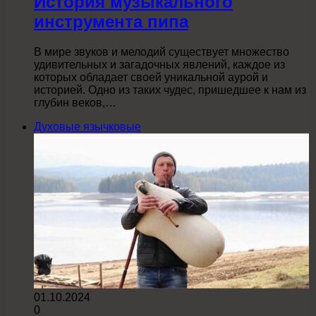
История музыкального
инструмента пипа
В мире звуков и мелодий существует множество
удивительных и загадочных явлений, каждое из
которых обладает своей уникальной аурой и
историей. Одно из таких чудес, пришедшее к нам из
глубин веков,…
Духовые язычковые
01.10.2024
0