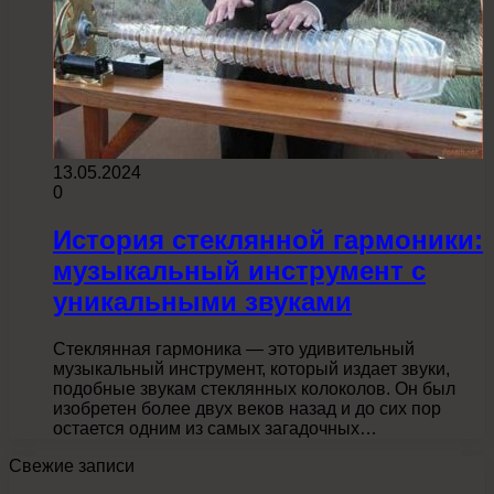
13.05.2024
0
История стеклянной гармоники:
музыкальный инструмент с
уникальными звуками
Стеклянная гармоника — это удивительный
музыкальный инструмент, который издает звуки,
подобные звукам стеклянных колоколов. Он был
изобретен более двух веков назад и до сих пор
остается одним из самых загадочных…
Свежие записи