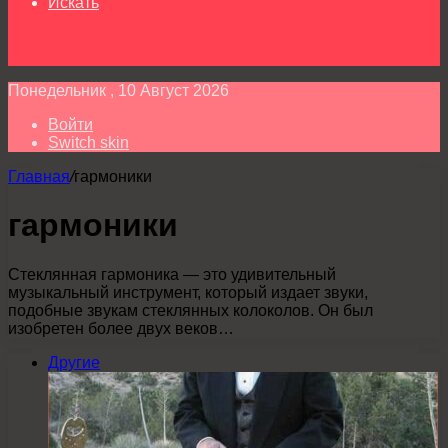
Искать
Понедельник , 10 Август 2026
Войти
Switch skin
Главная
/
гармоники
гармоники
Стеклянная гармоника — это удивительный
музыкальный инструмент, который издает звуки,
подобные звукам стеклянных колоколов. Он был
изобретен более двух веков…
Другие