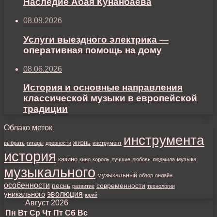
Наследие Абая Кунанбаева
08.08.2026
Услуги выездного электрика —
оперативная помощь на дому
08.06.2026
История и основные направления
классической музыки в европейской
традиции
Облако меток
инструмента
жизнь
выбрать
гитары
древности
инструмент
история
казино
музыка
кино
король
лучшие
любовь
людмила
музыкального
музыкальный
обзор
онлайн
особенности
песнь
современности
развитие
технологии
уникального
эволюция
юрий
Август 2026
Пн
Вт
Ср
Чт
Пт
Сб
Вс