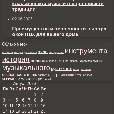
классической музыки в европейской
традиции
02.06.2026
Преимущества и особенности выбора
окон ПВХ для вашего дома
Облако меток
инструмента
жизнь
выбрать
гитары
древности
инструмент
история
казино
музыка
кино
король
лучшие
любовь
людмила
музыкального
музыкальный
обзор
онлайн
особенности
песнь
современности
развитие
технологии
уникального
эволюция
юрий
Август 2026
Пн
Вт
Ср
Чт
Пт
Сб
Вс
1
2
3
4
5
6
7
8
9
10
11
12
13
14
15
16
17
18
19
20
21
22
23