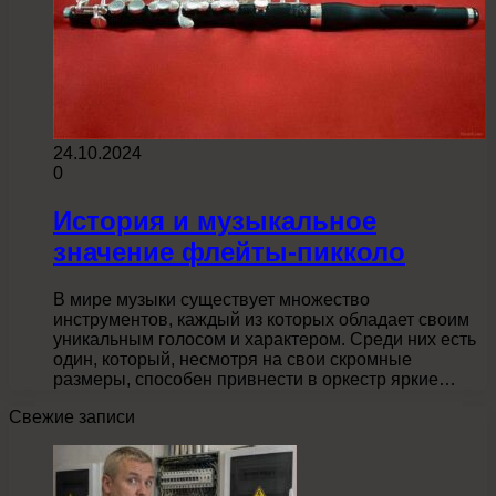
24.10.2024
0
История и музыкальное
значение флейты-пикколо
В мире музыки существует множество
инструментов, каждый из которых обладает своим
уникальным голосом и характером. Среди них есть
один, который, несмотря на свои скромные
размеры, способен привнести в оркестр яркие…
Свежие записи