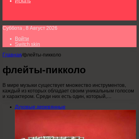
Искать
Суббота , 8 Август 2026
Войти
Switch skin
Главная
/
флейты-пикколо
флейты-пикколо
В мире музыки существует множество инструментов,
каждый из которых обладает своим уникальным голосом
и характером. Среди них есть один, который,…
Духовые деревянные