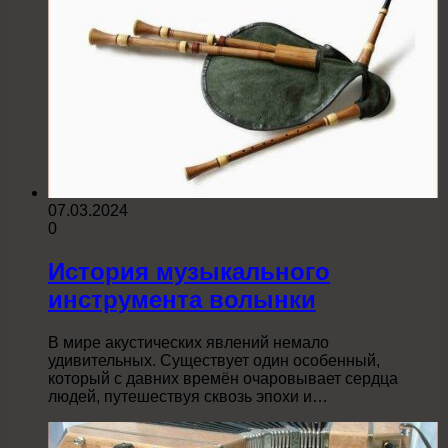
07.03.2024
0
История музыкального
инструмента волынки
В мире акустических явлений немало
удивительных. Существует один особенный,
который с давних времён очаровывает сердца
людей, путешествуя сквозь эпохи и…