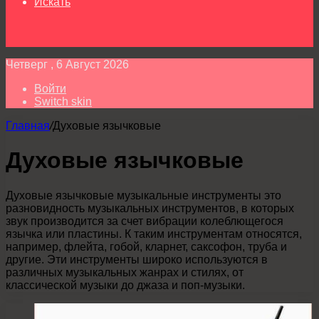
Искать
Четверг , 6 Август 2026
Войти
Switch skin
Главная
/
Духовые язычковые
Духовые язычковые
Духовые язычковые музыкальные инструменты это
разновидность музыкальных инструментов, в которых
звук производится за счет вибрации колеблющегося
язычка или пластины. К таким инструментам относятся,
например, флейта, гобой, кларнет, саксофон, труба и
другие. Эти инструменты широко используются в
различных музыкальных жанрах и стилях, от
классической музыки до джаза и поп-музыки.