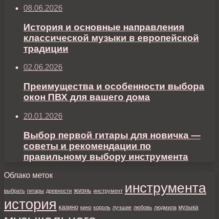
08.06.2026
История и основные направления
классической музыки в европейской
традиции
02.06.2026
Преимущества и особенности выбора
окон ПВХ для вашего дома
20.01.2026
Выбор первой гитары для новичка —
советы и рекомендации по
правильному выбору инструмента
Облако меток
инструмента
жизнь
выбрать
гитары
древности
инструмент
история
казино
музыка
кино
король
лучшие
любовь
людмила