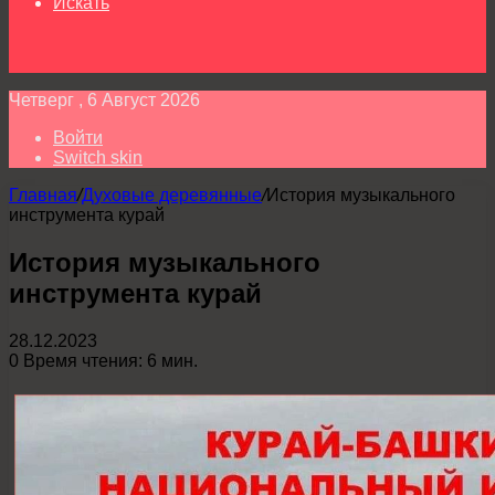
Искать
Четверг , 6 Август 2026
Войти
Switch skin
Главная
/
Духовые деревянные
/
История музыкального
инструмента курай
История музыкального
инструмента курай
28.12.2023
0
Время чтения: 6 мин.