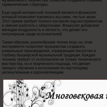
музыкального творчества, позволяя создавать сложные
гармонические структуры.
Еще одной интересной техникой является флажолет,
который позволяет извлекать высокие, чистые звуки.
Этот прием требует точного контроля над инструментом
и умения работать с обертонами. Флажолет добавляет
мелодии воздушность и легкость, что делает его
популярным среди исполнителей.
Таким образом, разнообразие техник игры на этом
инструменте позволяет музыкантам создавать
уникальные произведения, отражающие богатство и
глубину башкирской музыкальной традиции. Каждая
техника требует от исполнителя не только технического
мастерства, но и творческого подхода, что делает
процесс обучения и исполнения по-настоящему
увлекательным и вдохновляющим.