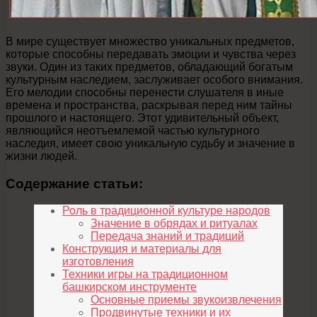
В мире существует множество уникальных предметов,
которые способны передавать эмоции и чувства через
звуки. Один из таких предметов, обладающий богатым
культурным наследием, заслуживает особого внимания.
Его мелодии способны перенести слушателя в иные
времена и пространства, раскрывая перед ним тайны
прошлого и настоящего. Этот удивительный объект,
являющийся неотъемлемой частью культурного
наследия, имеет свою уникальную судьбу и значение в
жизни людей.
Содержание статьи:
Роль в традиционной культуре народов
Значение в обрядах и ритуалах
Передача знаний и традиций
Конструкция и материалы для
изготовления
Техники игры на традиционном
башкирском инструменте
Основные приемы звукоизвлечения
Продвинутые техники и их