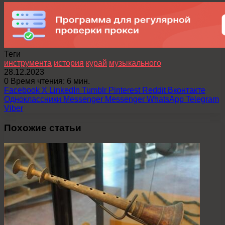
Теги
инструмента
история
курай
музыкального
28.12.2023
0
Время чтения: 6 мин.
Facebook
X
LinkedIn
Tumblr
Pinterest
Reddit
Вконтакте
Одноклассники
Messenger
Messenger
WhatsApp
Telegram
Viber
Похожие статьи