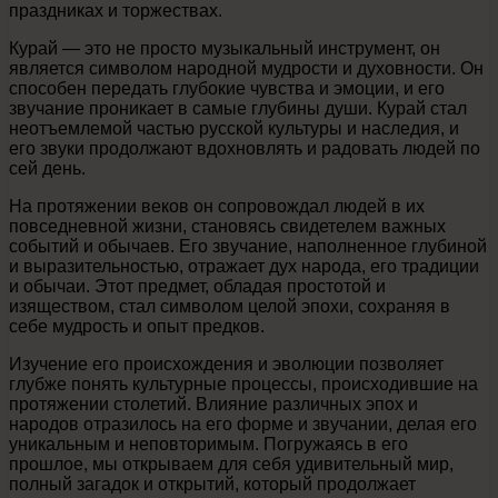
праздниках и торжествах.
Курай — это не просто музыкальный инструмент, он
является символом народной мудрости и духовности. Он
способен передать глубокие чувства и эмоции, и его
звучание проникает в самые глубины души. Курай стал
неотъемлемой частью русской культуры и наследия, и
его звуки продолжают вдохновлять и радовать людей по
сей день.
На протяжении веков он сопровождал людей в их
повседневной жизни, становясь свидетелем важных
событий и обычаев. Его звучание, наполненное глубиной
и выразительностью, отражает дух народа, его традиции
и обычаи. Этот предмет, обладая простотой и
изяществом, стал символом целой эпохи, сохраняя в
себе мудрость и опыт предков.
Изучение его происхождения и эволюции позволяет
глубже понять культурные процессы, происходившие на
протяжении столетий. Влияние различных эпох и
народов отразилось на его форме и звучании, делая его
уникальным и неповторимым. Погружаясь в его
прошлое, мы открываем для себя удивительный мир,
полный загадок и открытий, который продолжает