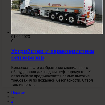
01.02.2023
0
Устройство и характеристика
бензовозов
Бензовоз — это изображение специального
оборудования для подачи нефтепродуктов. К
автомобилю предъявляются самые высокие
требования по пожарной безопасности. Ствол
топливного…
Первый
...
«