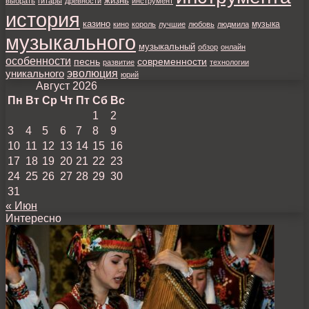
жизнь
выбрать
гитары
древности
инструмент
история
казино
музыка
кино
король
лучшие
любовь
людмила
музыкального
музыкальный
обзор
онлайн
особенности
песнь
современности
развитие
технологии
уникального
эволюция
юрий
Август 2026
Пн
Вт
Ср
Чт
Пт
Сб
Вс
1
2
3
4
5
6
7
8
9
10
11
12
13
14
15
16
17
18
19
20
21
22
23
24
25
26
27
28
29
30
31
« Июн
Интересно