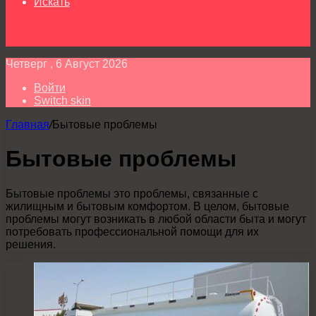
Искать
Четверг , 6 Август 2026
Войти
Switch skin
Главная
/
Бытовые проблемы
Бытовые проблемы
Бытовые проблемы это проблемы, связанные с
жилищным и бытовым комфортом. В целом, бытовые
проблемы могут возникать в любой области быта и могут
потребовать профессиональной помощи для их
решения.