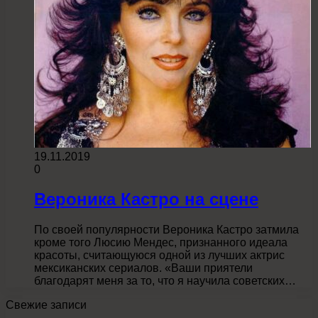
19.11.2019
0
Вероника Кастро на сцене
По своей популярности Вероника Кастро затмила
кроме того Люсию Мендес, признанного идеала
красоты, считающуюся одной из лучших актрис
мексиканских сериалов. «Ваши приятели
благодарят меня за то, что я научила советских…
Свежие записи