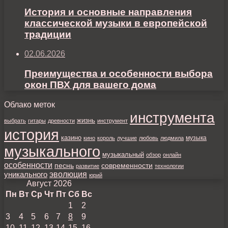
История и основные направления
классической музыки в европейской
традиции
02.06.2026
Преимущества и особенности выбора
окон ПВХ для вашего дома
Облако меток
инструмента
жизнь
выбрать
гитары
древности
инструмент
история
казино
музыка
кино
король
лучшие
любовь
людмила
музыкального
музыкальный
обзор
онлайн
особенности
песнь
современности
развитие
технологии
уникального
эволюция
юрий
Август 2026
Пн
Вт
Ср
Чт
Пт
Сб
Вс
1
2
3
4
5
6
7
8
9
10
11
12
13
14
15
16