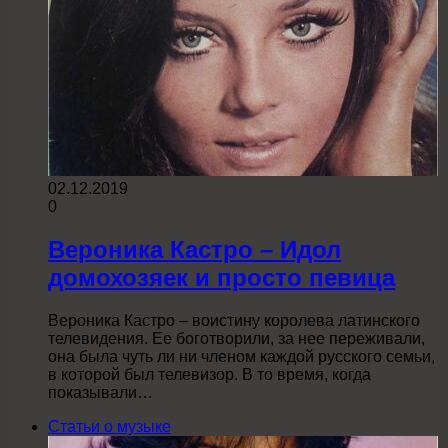
02.12.2019
0
Вероника Кастро – Идол
домохозяек и просто певица
Вероника Кастро – воистину королева латинского
телевидения. Ее боготворили, за нее переживали,
она была чуть ли ни членом каждой русского семьи,
в которой был телевизор. В то время, когда
показывали…
Статьи о музыке