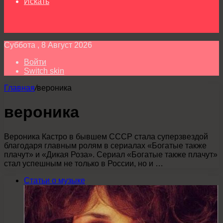
Искать
Суббота , 8 Август 2026
Войти
Switch skin
Главная
/
вероника
вероника
Вероника Кастро в бывшем СССР стала суперзвездой
благодаря главным ролям в сериалах «Богатые также
плачут» и «Дикая Роза». Сериал «Богатые также плачут»
стал успешным не только в России, но и …
Статьи о музыке