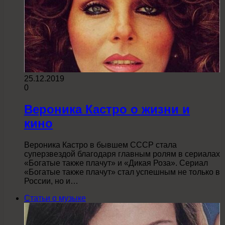
25.12.2019
0
Вероника Кастро о жизни и
кино
Вероника Кастро в бывшем СССР стала
суперзвездой благодаря главным ролям в сериалах
«Богатые также плачут» и «Дикая Роза». Сериал
«Богатые также плачут» стал успешным не только в
России, но и…
Статьи о музыке