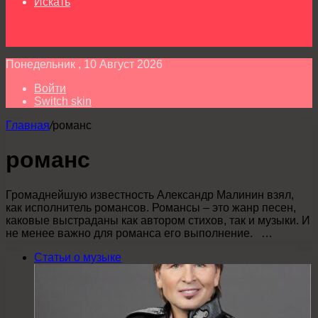
Искать
Понедельник , 10 Август 2026
Войти
Switch skin
Главная
/
романс
романс
Громаднейшую известность Александр Малинин взял,
как исполнитель романсов. Романсы – это жанр песен,
каковые выстраданы как автором стихов, так и музыки. И
не менее важно для романса его выполнение. …
Статьи о музыке