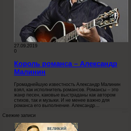
27.09.2019
0
Король романса – Александр
Малинин
Громаднейшую известность Александр Малинин
взял, как исполнитель романсов. Романсы – это
жанр песен, каковые выстраданы как автором
стихов, так и музыки. И не менее важно для
романса его выполнение. Александр…
Свежие записи