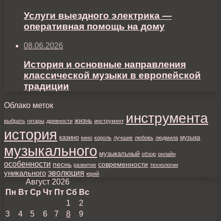
Услуги выездного электрика —
оперативная помощь на дому
08.06.2026
История и основные направления
классической музыки в европейской
традиции
Облако меток
инструмента
жизнь
выбрать
гитары
древности
инструмент
история
казино
музыка
кино
король
лучшие
любовь
людмила
музыкального
музыкальный
обзор
онлайн
особенности
песнь
современности
развитие
технологии
уникального
эволюция
юрий
Август 2026
Пн
Вт
Ср
Чт
Пт
Сб
Вс
1
2
3
4
5
6
7
8
9