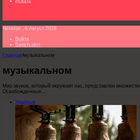
Искать
Четверг , 6 Август 2026
Войти
Switch skin
Главная
/
музыкальном
музыкальном
Мир звуков, который окружает нас, представлен множеств
Освобожденные…
Ударные